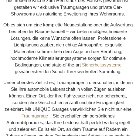
die moderne Küche zum Herzstück des Hauses geworden ist,
gestalten wir exklusive Traumgaragen und private Car-
Showrooms als natürliche Erweiterung Ihres Wohnraums.
Ob es sich um eine komplette Neugestaltung oder die Aufwertung
bestehender Räume handelt – wir bieten maßgeschneiderte
Lösungen, die keine Wünsche offen lassen. Professionelle
Lichtplanung zaubert die richtige Atmosphäre, exquisite
Materialien schmeicheln dem Auge und der Berührung,
hochmoderne Klimatisierungssysteme sorgen für optimale
Bedingungen, und state-of-the-art
Sicherheitssysteme
gewährleisten den Schutz Ihrer wertvollen Sammlung.
Unser oberstes Ziel ist es, Traumgaragen zu erschaffen, in denen
Sie Ihre automobile Leidenschaft in vollen Zügen ausleben
können. Einen Ort, der Ihre Fahrzeuge nicht nur beherbergt,
sondern ihre Geschichten erzählt und ihre Einzigartigkeit
zelebriert. Mit UNIQUE Garages verwirklichen Sie nicht nur eine
Traumgarage
– Sie erschaffen ein persönliches
Automobilparadies, das Ihre Leidenschaft perfekt widerspiegelt
und zelebriert. Es ist ein Ort, an dem Träume auf Rädern ein
Zuhause finden, an dem Technologie und Ästhetik eine perfekte