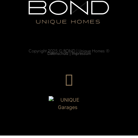
Copyright 2025 © BOND | Unique Homes ®
Datenschutz
|
Impressum